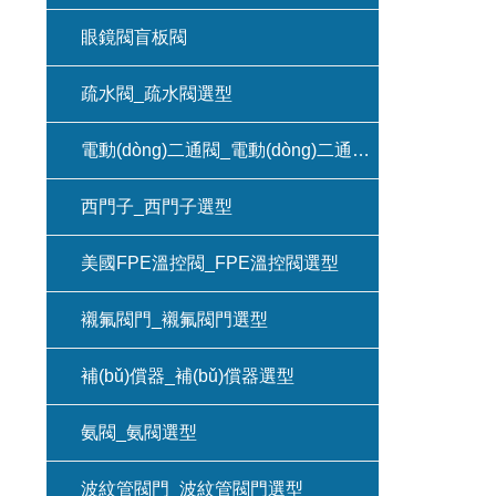
眼鏡閥盲板閥
疏水閥_疏水閥選型
電動(dòng)二通閥_電動(dòng)二通閥選型
西門子_西門子選型
美國FPE溫控閥_FPE溫控閥選型
襯氟閥門_襯氟閥門選型
補(bǔ)償器_補(bǔ)償器選型
氨閥_氨閥選型
波紋管閥門_波紋管閥門選型