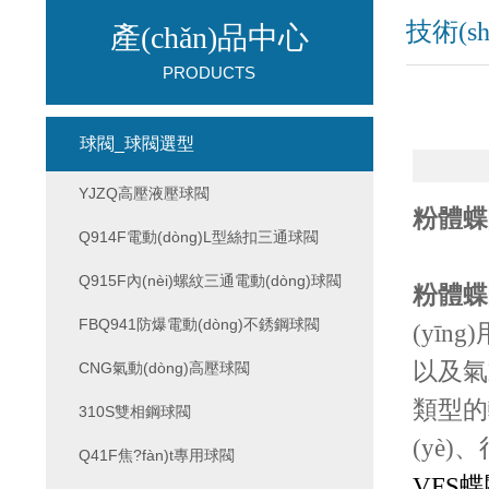
技術(s
產(chǎn)品中心
PRODUCTS
球閥_球閥選型
YJZQ高壓液壓球閥
粉體蝶
Q914F電動(dòng)L型絲扣三通球閥
Q915F內(nèi)螺紋三通電動(dòng)球閥
粉體蝶
FBQ941防爆電動(dòng)不銹鋼球閥
(yī
以及氣
CNG氣動(dòng)高壓球閥
類型的
310S雙相鋼球閥
(yè)
Q41F焦?fàn)t專用球閥
VFS