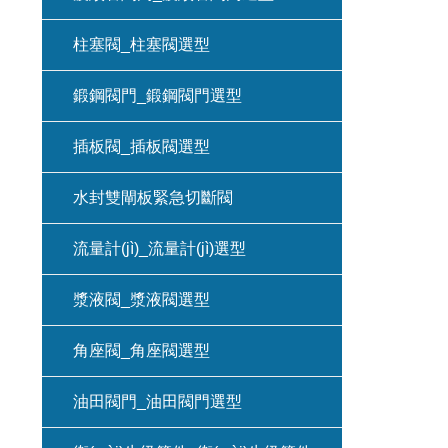
柱塞閥_柱塞閥選型
鍛鋼閥門_鍛鋼閥門選型
插板閥_插板閥選型
水封雙閘板緊急切斷閥
流量計(jì)_流量計(jì)選型
漿液閥_漿液閥選型
角座閥_角座閥選型
油田閥門_油田閥門選型