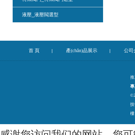
液壓_液壓閥選型
首 頁
產(chǎn)品展示
公司
|
|
推
專
©
技
樓
感谢您访问我们的网站，您可