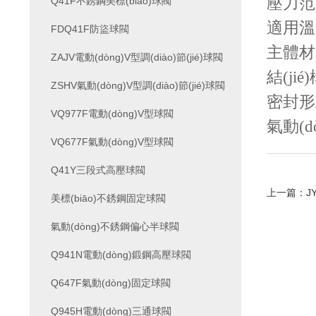
壓力范圍
Q41F不銹鋼美標(biāo)球閥
適用溫
FDQ41F防盜球閥
主體材
ZAJV電動(dòng)V型調(diào)節(jié)球閥
結(ji
ZSHV氣動(dòng)V型調(diào)節(jié)球閥
密封形
VQ977F電動(dòng)V型球閥
氣動(d
VQ677F氣動(dòng)V型球閥
Q41Y三段式高壓球閥
上一篇：
J
美標(biāo)不銹鋼固定球閥
氣動(dòng)不銹鋼偏心半球閥
Q941N電動(dòng)鍛鋼高壓球閥
Q647F氣動(dòng)固定球閥
Q945H電動(dòng)三通球閥