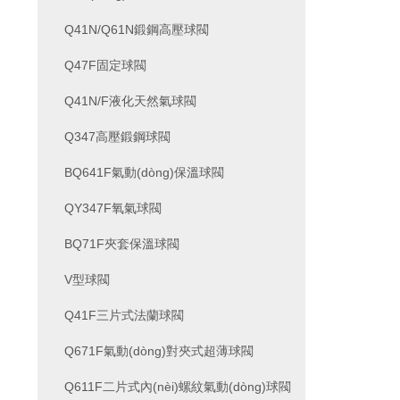
Q41N/Q61N鍛鋼高壓球閥
Q47F固定球閥
Q41N/F液化天然氣球閥
Q347高壓鍛鋼球閥
BQ641F氣動(dòng)保溫球閥
QY347F氧氣球閥
BQ71F夾套保溫球閥
V型球閥
Q41F三片式法蘭球閥
Q671F氣動(dòng)對夾式超薄球閥
Q611F二片式內(nèi)螺紋氣動(dòng)球閥