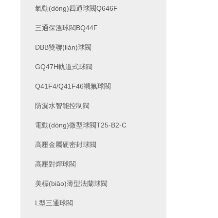
氣動(dòng)四通球閥Q646F
三通保溫球閥BQ44F
DBB雙聯(lián)球閥
GQ47H軌道式球閥
Q41F4/Q41F46襯氟球閥
防漏水智能控制閥
電動(dòng)微型球閥T25-B2-C
高壓金屬硬密封球閥
高壓對焊球閥
美標(biāo)薄型法蘭球閥
L型三通球閥