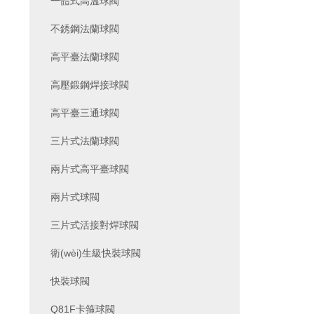
一體式高溫球閥
不銹鋼法蘭球閥
高平臺法蘭球閥
高壓鍛鋼焊接球閥
高平臺三通球閥
三片式法蘭球閥
兩片式高平臺球閥
兩片式球閥
三片式活接對焊球閥
衛(wèi)生級快裝球閥
快裝球閥
Q81F卡箍球閥