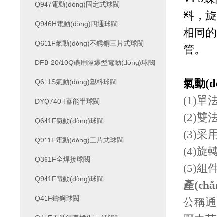
Q947電動(dòng)固定式球閥
料，旋
Q946H電動(dòng)四通球閥
相同的
Q611F氣動(dòng)不銹鋼三片式球閥
管。
DFB-20/10Q礦用隔爆型電動(dòng)球閥
氣動(dò
Q611S氣動(dòng)塑料球閥
(1)
DYQ740H蓄能半球閥
(2)
Q641F氣動(dòng)球閥
(3)
Q911F電動(dòng)三片式球閥
(4)旋
Q361F全焊接球閥
(5)組
Q941F電動(dòng)球閥
產(ch
Q41F鑄鋼球閥
公稱通徑