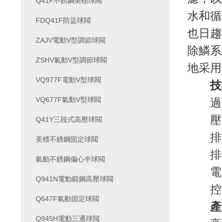
Q41F不銹鋼美標球閥
水和循
FDQ41F防盜球閥
也日趨
ZAJV電動V型調節球閥
除鱗系
ZSHV氣動V型調節球閥
地采用
VQ977F電動V型球閥
技
VQ677F氣動V型球閥
過濾精
壓力損
Q41Y三段式高壓球閥
排污閥
美標不銹鋼固定球閥
排污時
氣動不銹鋼偏心半球閥
電源：
Q941N電動鍛鋼高壓球閥
控制
Q647F氣動固定球閥
產
Q945H電動三通球閥