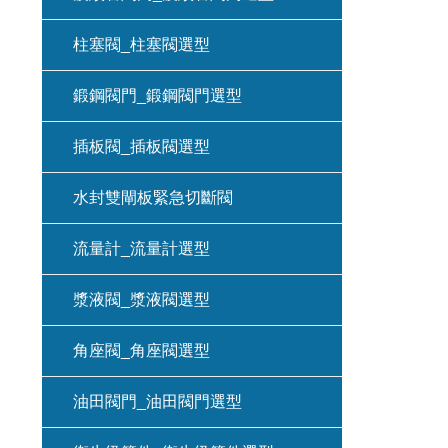
柱塞閥_柱塞閥選型
鍛鋼閥門_鍛鋼閥門選型
插板閥_插板閥選型
水封雙閘板緊急切斷閥
流量計_流量計選型
漿液閥_漿液閥選型
角座閥_角座閥選型
油田閥門_油田閥門選型