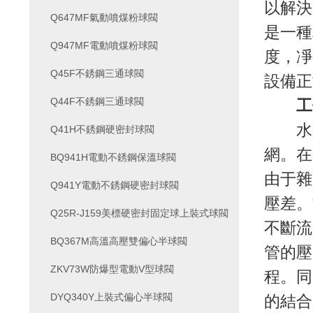
以解決
Q647MF氣動噴煤粉球閥
是一種
Q947MF電動噴煤粉球閥
度，凈
Q45F不銹鋼三通球閥
設備正
Q44F不銹鋼三通球閥
工
水由
Q41H不銹鋼硬密封球閥
網。在
BQ941H電動不銹鋼保溫球閥
由于雜
Q941Y電動不銹鋼硬密封球閥
壓差。
Q25R-J159美標硬密封固定球上裝式球閥
不斷流
BQ367M高溫高壓雙偏心半球閥
管的壓
ZKV73W防爆型電動V型球閥
程。同
DYQ340Y上裝式偏心半球閥
的結合