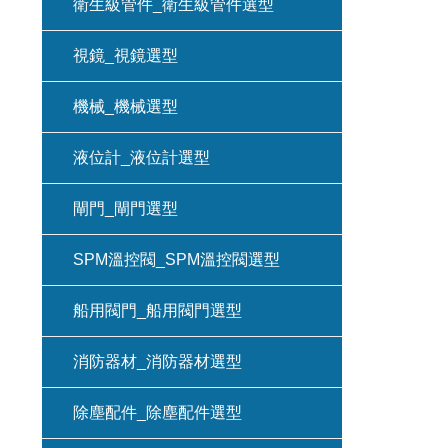
衛生級管件_衛生級管件選型
視鏡_視鏡選型
機械_機械選型
液位計_液位計選型
閘門_閘門選型
SPM溫控閥_SPM溫控閥選型
船用閥門_船用閥門選型
消防器材_消防器材選型
除塵配件_除塵配件選型