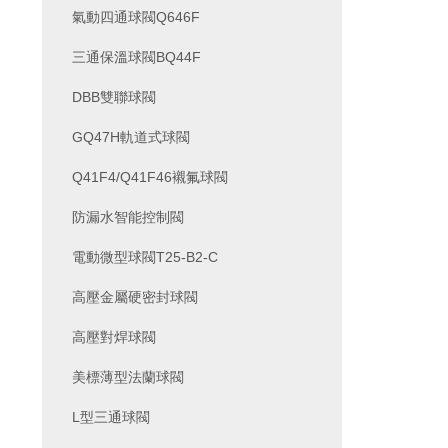
氣動四通球閥Q646F
三通保溫球閥BQ44F
DBB雙聯球閥
GQ47H軌道式球閥
Q41F4/Q41F46襯氟球閥
防漏水智能控制閥
電動微型球閥T25-B2-C
高壓金屬硬密封球閥
高壓對焊球閥
美標薄型法蘭球閥
L型三通球閥