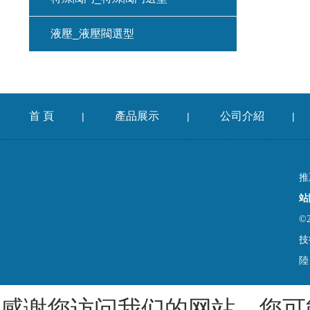
液壓_液壓閥選型
首 頁
產品展示
公司介紹
|
|
|
推
站
©
技
陸
感谢您访问我们的网站，您可