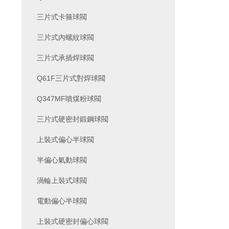
三片式卡箍球閥
三片式內螺紋球閥
三片式承插焊球閥
Q61F三片式對焊球閥
Q347MF噴煤粉球閥
三片式硬密封鍛鋼球閥
上裝式偏心半球閥
半偏心氣動球閥
渦輪上裝式球閥
電動偏心半球閥
上裝式硬密封偏心球閥