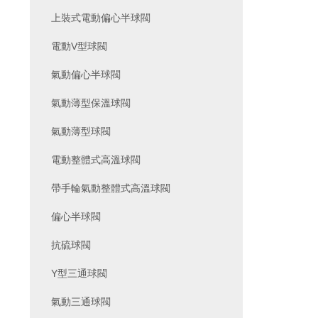
上裝式電動偏心半球閥
電動V型球閥
氣動偏心半球閥
氣動薄型保溫球閥
氣動薄型球閥
電動整體式高溫球閥
帶手輪氣動整體式高溫球閥
偏心半球閥
抗硫球閥
Y型三通球閥
氣動三通球閥