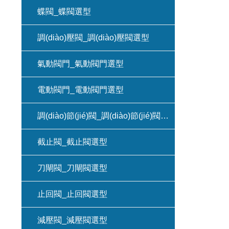
蝶閥_蝶閥選型
調(diào)壓閥_調(diào)壓閥選型
氣動閥門_氣動閥門選型
電動閥門_電動閥門選型
調(diào)節(jié)閥_調(diào)節(jié)閥選型
截止閥_截止閥選型
刀閘閥_刀閘閥選型
止回閥_止回閥選型
減壓閥_減壓閥選型