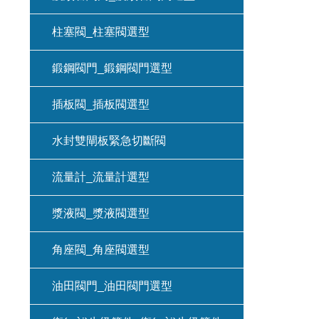
柱塞閥_柱塞閥選型
鍛鋼閥門_鍛鋼閥門選型
插板閥_插板閥選型
水封雙閘板緊急切斷閥
流量計_流量計選型
漿液閥_漿液閥選型
角座閥_角座閥選型
油田閥門_油田閥門選型