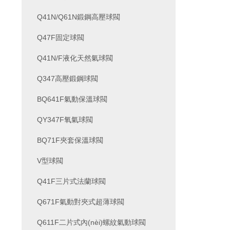
Q41N/Q61N鍛鋼高壓球閥
Q47F固定球閥
Q41N/F液化天然氣球閥
Q347高壓鍛鋼球閥
BQ641F氣動保溫球閥
QY347F氧氣球閥
BQ71F夾套保溫球閥
V型球閥
Q41F三片式法蘭球閥
Q671F氣動對夾式超薄球閥
Q611F二片式內(nèi)螺紋氣動球閥