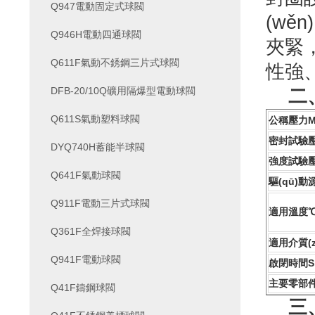
Q947電動固定式球閥
(wě
Q946H電動四通球閥
夾緊
Q611F氣動不銹鋼三片式球閥
性強
DFB-20/10Q礦用隔爆型電動球閥
二、
Q611S氣動塑料球閥
公稱壓力M
密封試驗壓
DYQ740H蓄能半球閥
強度試驗壓
Q641F氣動球閥
驅(qū)動
Q911F電動三片式球閥
適用溫度
Q361F全焊接球閥
適用介質(z
Q941F電動球閥
啟閉時間S
主要零部
Q41F鑄鋼球閥
三