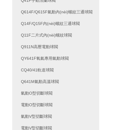
Q41F手動法蘭球閥
Q614F/Q615F氣動內(nèi)螺紋三通球閥
Q14F/Q15F內(nèi)螺紋三通球閥
Q11F二片式內(nèi)螺紋球閥
Q911N高壓電動球閥
QY641F氧氣專用氣動球閥
CQ40/41軌道球閥
Q641M氣動高溫球閥
氣動O型切斷球閥
電動O型切斷球閥
氣動V型切斷球閥
電動V型切斷球閥