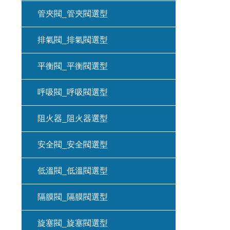
管夾閥_管夾閥選型
排氣閥_排氣閥選型
平衡閥_平衡閥選型
呼吸閥_呼吸閥選型
阻火器_阻火器選型
安全閥_安全閥選型
低溫閥_低溫閥選型
隔膜閥_隔膜閥選型
旋塞閥_旋塞閥選型