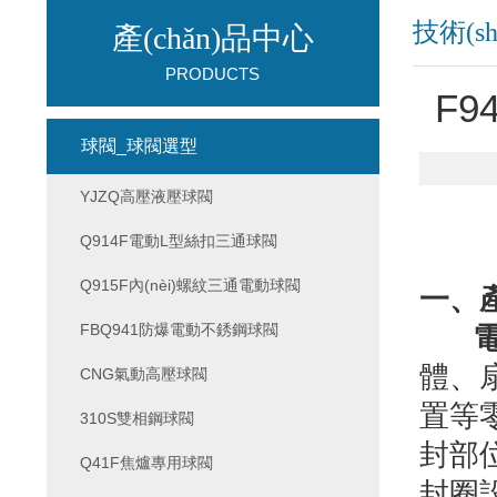
技術(s
產(chǎn)品中心
PRODUCTS
F
球閥_球閥選型
YJZQ高壓液壓球閥
Q914F電動L型絲扣三通球閥
Q915F內(nèi)螺紋三通電動球閥
一、產
FBQ941防爆電動不銹鋼球閥
電
體、
CNG氣動高壓球閥
置等零
310S雙相鋼球閥
封部
Q41F焦爐專用球閥
封圈