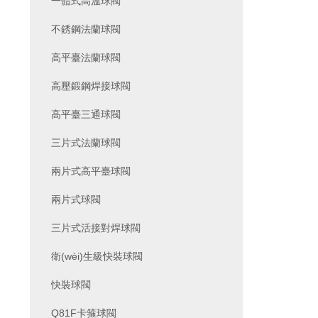
一體式高溫球閥
不銹鋼法蘭球閥
高平臺法蘭球閥
高壓鍛鋼焊接球閥
高平臺三通球閥
三片式法蘭球閥
兩片式高平臺球閥
兩片式球閥
三片式活接對焊球閥
衛(wèi)生級快裝球閥
快裝球閥
Q81F卡箍球閥